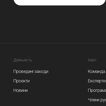
Діяльність
Iнфо
Проведені заходи
Команда
Проєкти
Експерти
Новини
Програм
Члени ру