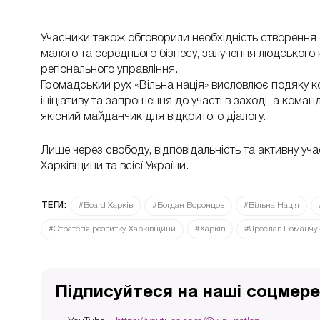
Учасники також обговорили необхідність створення 
малого та середнього бізнесу, залучення людського 
регіонального управління.
Громадський рух «Вільна нація» висловлює подяку к
ініціативу та запрошення до участі в заході, а коман
якісний майданчик для відкритого діалогу.
Лише через свободу, відповідальність та активну 
Харківщини та всієї України.
ТЕГИ:
#Board Харків
#Богдан Воронцов
#Вільна Нація
#Стратегія розвитку Харківщини
#Харків
#Ярослав Романчу
Підписуйтеся на наші соцмере