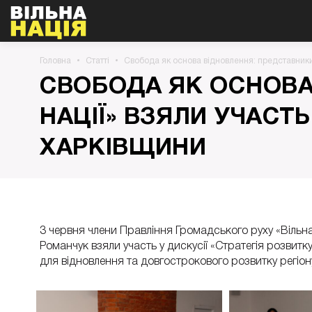
Головна
Статті
Свобода як основа відновлення: представники 
СВОБОДА ЯК ОСНОВА
НАЦІЇ» ВЗЯЛИ УЧАСТ
ХАРКІВЩИНИ
3 червня члени Правління Громадського руху «Вільн
Романчук взяли участь у дискусії «Стратегія розвит
для відновлення та довгострокового розвитку регіон