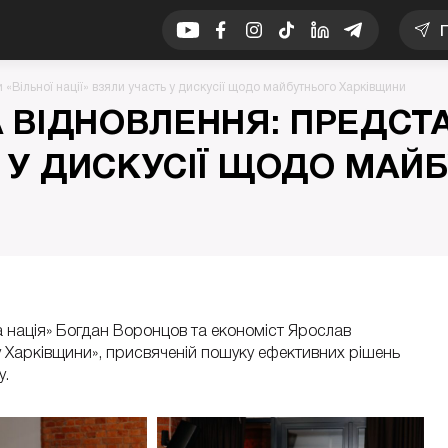
Youtube
Facebook
Instagram
Youtube
Linkedin
Telegram
«Вільної нації» взяли участь у дискусії щодо майбутнього Харківщини
 ВІДНОВЛЕННЯ: ПРЕДСТА
Ь У ДИСКУСІЇ ЩОДО МАЙ
а нація» Богдан Воронцов та економіст Ярослав
ку Харківщини», присвяченій пошуку ефективних рішень
у.