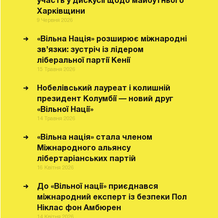
участь у дискусії щодо майбутнього
Харківщини
9 Червня 2026
«Вільна Нація» розширює міжнародні
зв’язки: зустріч із лідером
ліберальної партії Кенії
15 Травня 2026
Нобелівський лауреат і колишній
президент Колумбії — новий друг
«Вільної Нації»
14 Травня 2026
«Вільна нація» стала членом
Міжнародного альянсу
лібертаріанських партій
16 Квітня 2026
До «Вільної нації» приєднався
міжнародний експерт із безпеки Пол
Ніклас фон Амбюрен
14 Квітня 2026