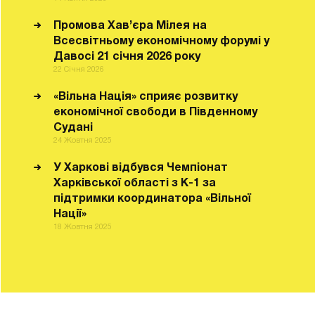
Промова Хав’єра Мілея на
Всесвітньому економічному форумі у
Давосі 21 січня 2026 року
22 Січня 2026
«Вільна Нація» сприяє розвитку
економічної свободи в Південному
Судані
24 Жовтня 2025
У Харкові відбувся Чемпіонат
Харківської області з К-1 за
підтримки координатора «Вільної
Нації»
18 Жовтня 2025