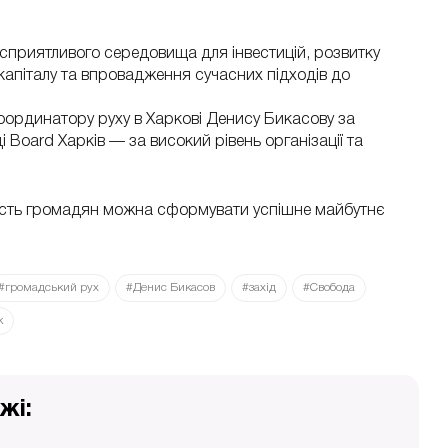
сприятливого середовища для інвестицій, розвитку
капіталу та впровадження сучасних підходів до
оординатору руху в Харкові Денису Бикасову за
ді Board Харків — за високий рівень організації та
участь громадян можна сформувати успішне майбутнє
#громадський рух
#Денис Бикасов
#захід
#Свобода
к
жі: